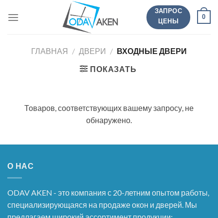
Перейти
ЗАПРОС
0
к
ЦЕНЫ
содержанию
ГЛАВНАЯ
/
ДВЕРИ
/
ВХОДНЫЕ ДВЕРИ
ПОКАЗАТЬ
Товаров, соответствующих вашему запросу, не
обнаружено.
О НАС
ODAV AKEN - это компания с 20-летним опытом работы,
специализирующаяся на продаже окон и дверей. Мы
предлагаем широкий ассортимент продукции: