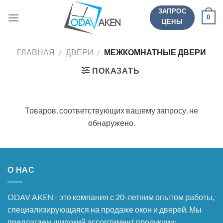
Перейти
ЗАПРОС
0
к
ЦЕНЫ
содержанию
ГЛАВНАЯ
/
ДВЕРИ
/
МЕЖКОМНАТНЫЕ ДВЕРИ
ПОКАЗАТЬ
Товаров, соответствующих вашему запросу, не
обнаружено.
О НАС
ODAV AKEN - это компания с 20-летним опытом работы,
специализирующаяся на продаже окон и дверей. Мы
предлагаем широкий ассортимент продукции: