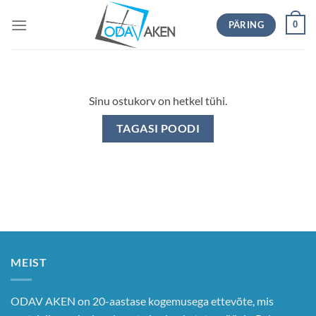
Skip
PÄRING
0
to
content
Sinu ostukorv on hetkel tühi.
TAGASI POODI
MEIST
ODAV AKEN on 20-aastase kogemusega ettevõte, mis