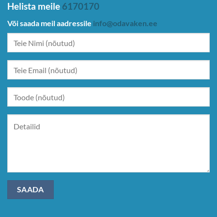
Helista meile
6170170
Või saada meil aadressile
info@odavaken.ee