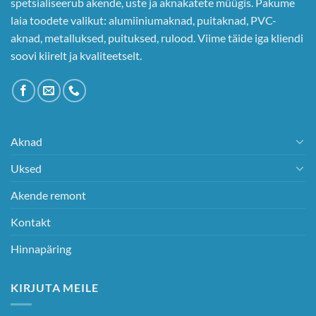
spetsialiseerub akende, uste ja aknakatete müügis. Pakume
laia toodete valikut: alumiiniumaknad, puitaknad, PVC-
aknad, metalluksed, puituksed, rulood. Viime täide iga kliendi
soovi kiirelt ja kvaliteetselt.
Aknad
Uksed
Akende remont
Kontakt
Hinnapäring
KIRJUTA MEILE